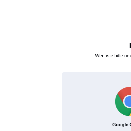
Wechsle bitte um
Google