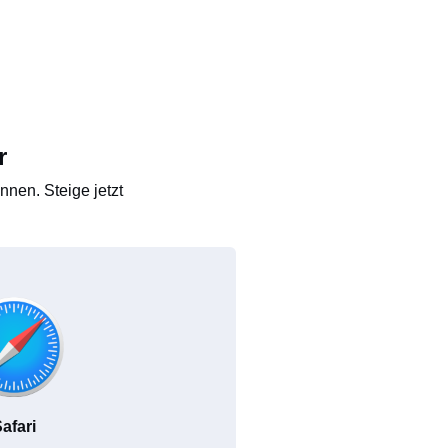
r
nen. Steige jetzt
afari