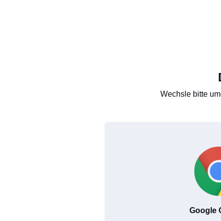
Wechsle bitte um
Google