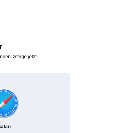
r
nen. Steige jetzt
afari