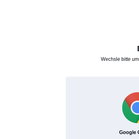
Wechsle bitte um
Google