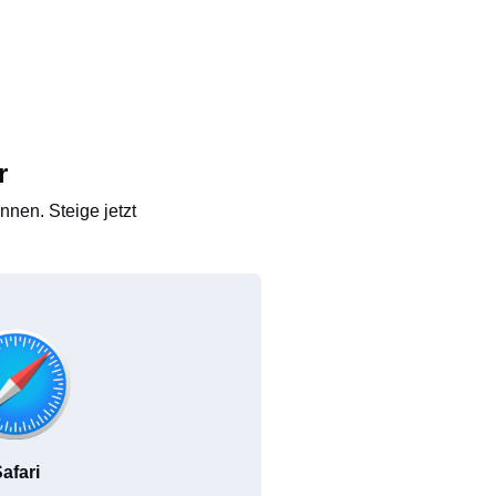
r
nen. Steige jetzt
afari