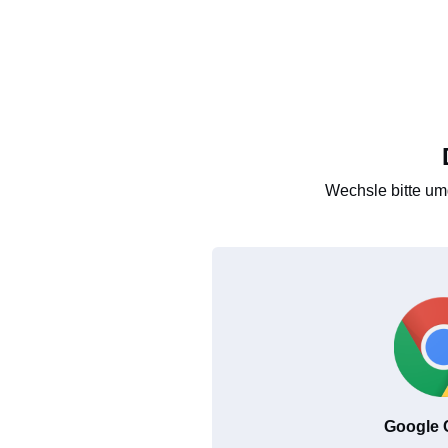
Wechsle bitte um
Google