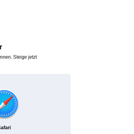
r
nen. Steige jetzt
afari