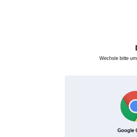
Wechsle bitte um
Google