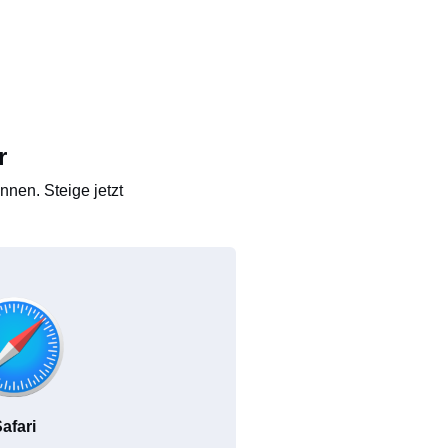
r
nen. Steige jetzt
afari