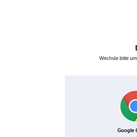
Wechsle bitte um
Google