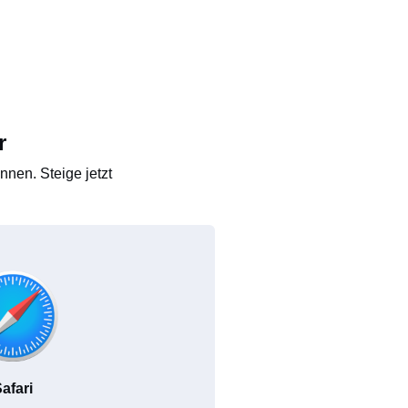
r
nen. Steige jetzt
afari