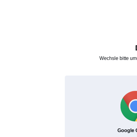
Wechsle bitte um
Google