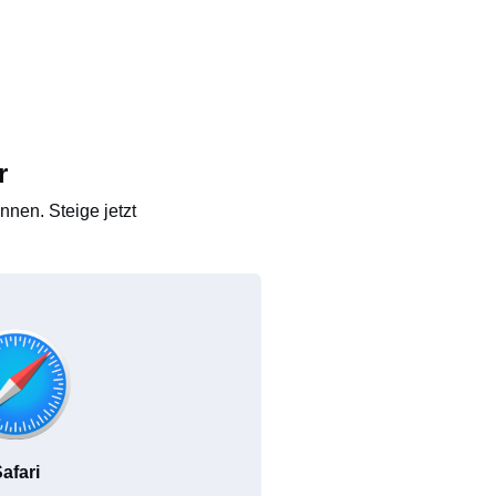
r
nen. Steige jetzt
afari