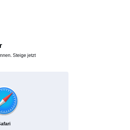
r
nen. Steige jetzt
afari