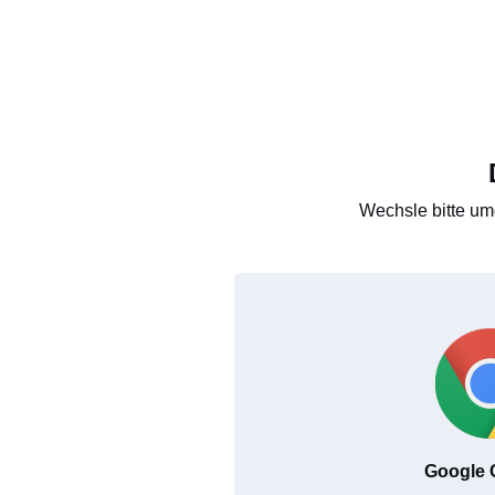
Wechsle bitte um
Google