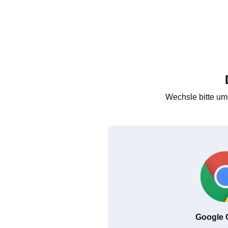
Wechsle bitte um
Google