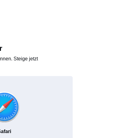
r
nen. Steige jetzt
afari