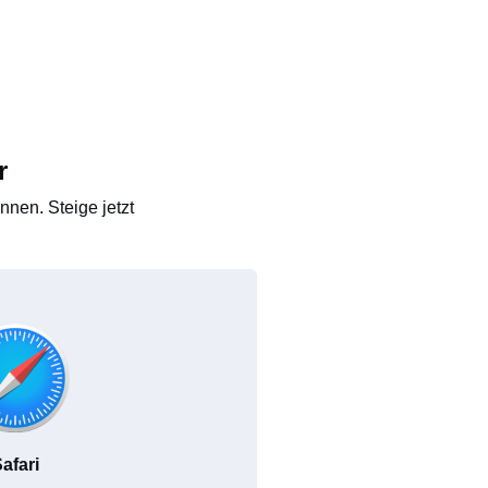
r
nen. Steige jetzt
afari