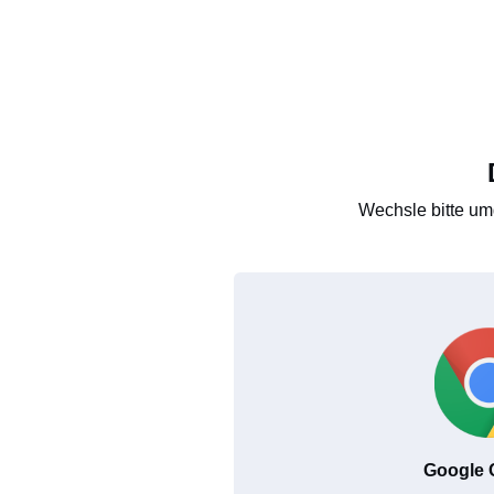
Wechsle bitte um
Google