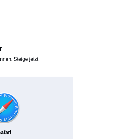
r
nen. Steige jetzt
afari