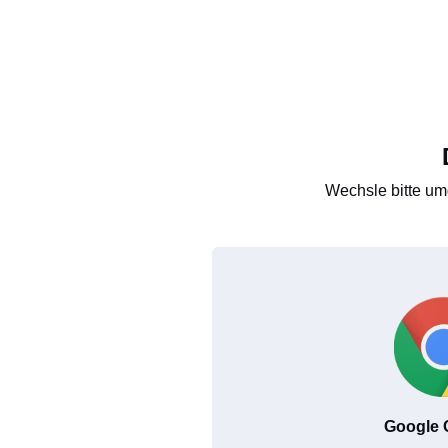
Wechsle bitte um
Google