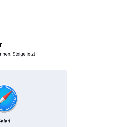
r
nen. Steige jetzt
afari