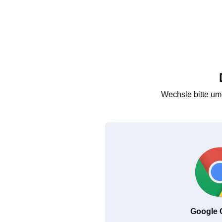
Wechsle bitte um
Google