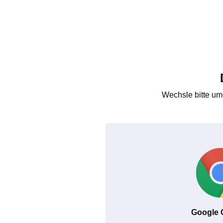
Wechsle bitte um
Google