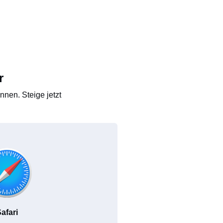
r
nen. Steige jetzt
afari