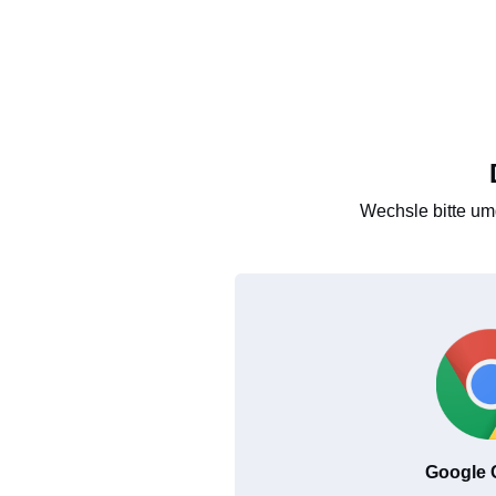
Wechsle bitte um
Google