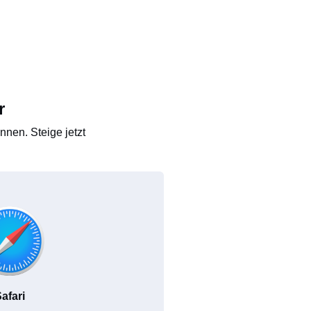
r
nen. Steige jetzt
afari