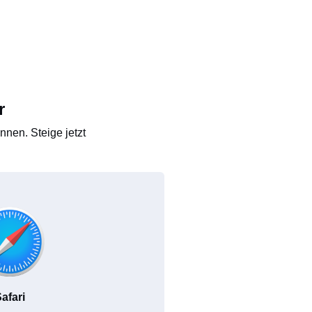
r
nen. Steige jetzt
afari