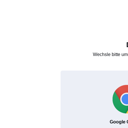
Wechsle bitte um
Google