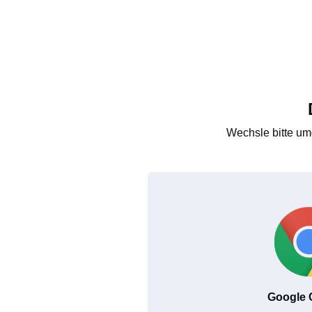
Wechsle bitte um
Google