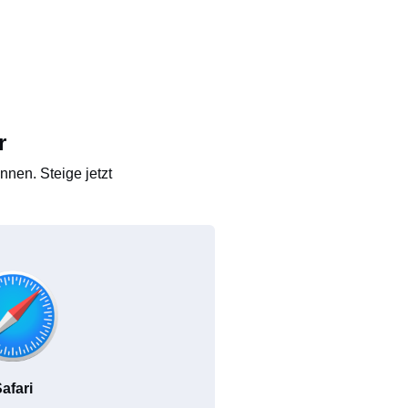
r
nen. Steige jetzt
afari