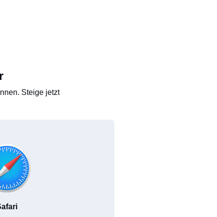
r
nen. Steige jetzt
afari