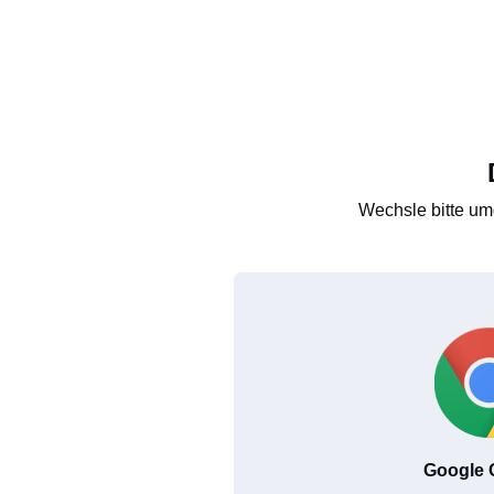
Wechsle bitte um
Google