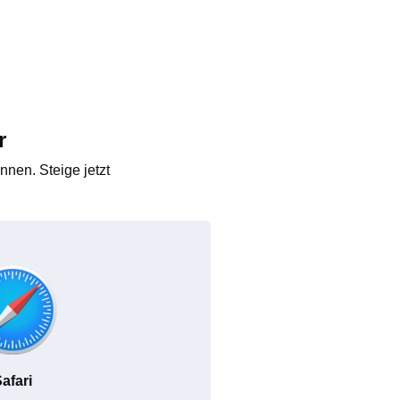
r
nen. Steige jetzt
afari