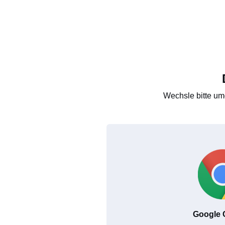
Wechsle bitte um
Google