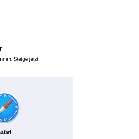
r
nen. Steige jetzt
afari