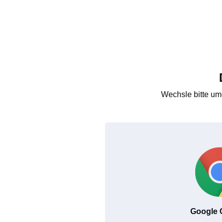
Wechsle bitte um
Google