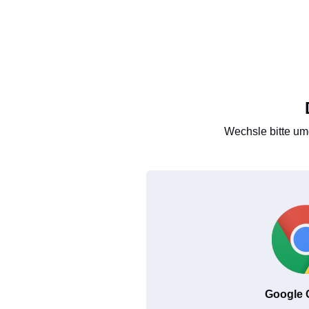
Wechsle bitte um
Google