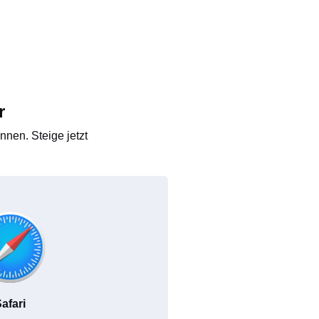
r
nen. Steige jetzt
afari