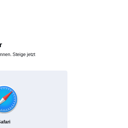
r
nen. Steige jetzt
afari