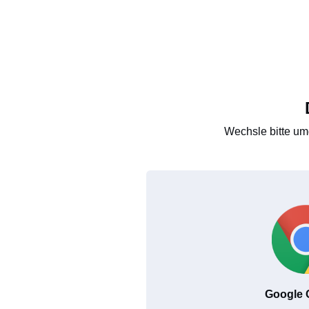
Wechsle bitte um
Google