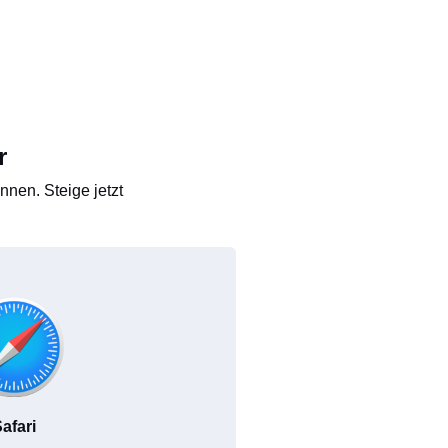
r
nen. Steige jetzt
afari