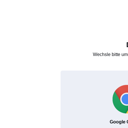
Wechsle bitte um
Google