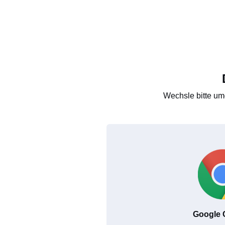
Wechsle bitte um
Google