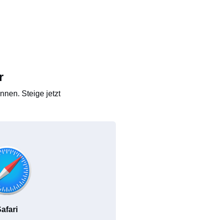
r
nen. Steige jetzt
afari