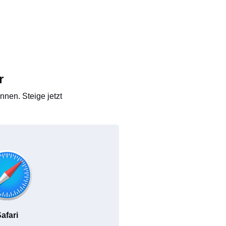
r
nen. Steige jetzt
afari