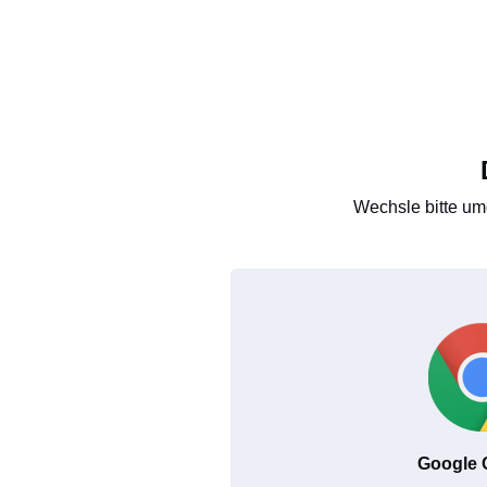
Wechsle bitte um
Google