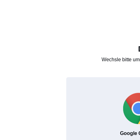
Wechsle bitte um
Google