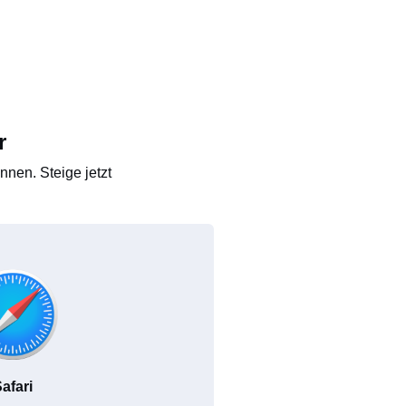
r
nen. Steige jetzt
afari