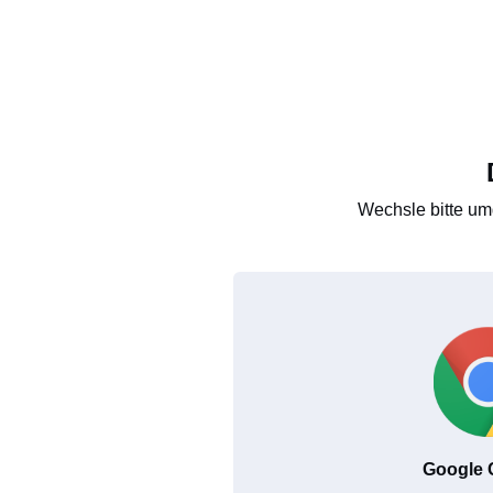
Wechsle bitte um
Google