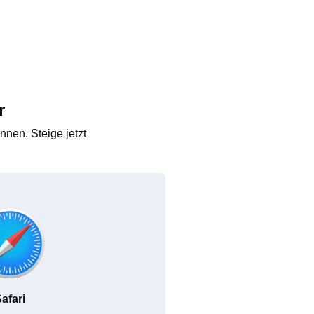
r
nen. Steige jetzt
afari