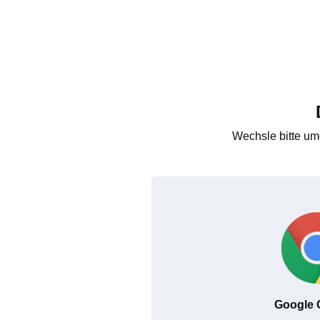
Wechsle bitte um
Google