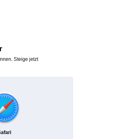
r
nen. Steige jetzt
afari