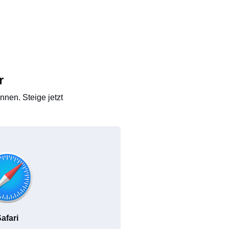
r
nen. Steige jetzt
afari