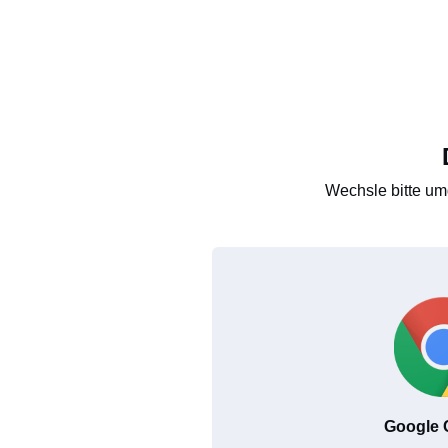
Wechsle bitte um
Google