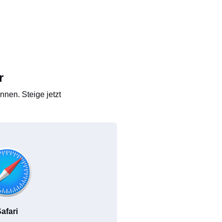
r
nen. Steige jetzt
afari