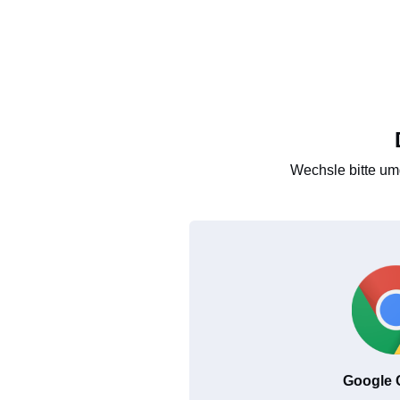
Wechsle bitte um
Google