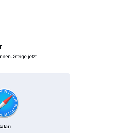
r
nen. Steige jetzt
afari