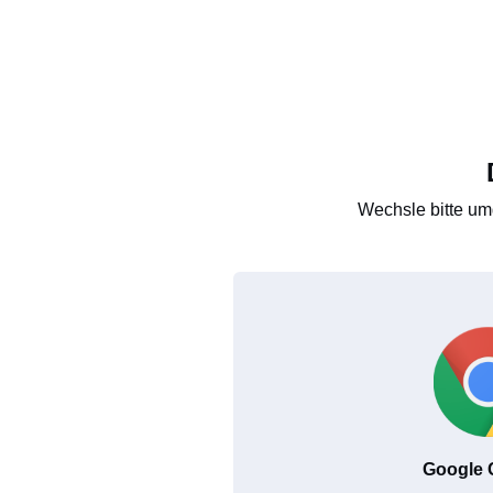
Wechsle bitte um
Google