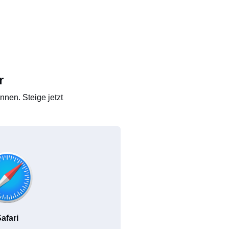
r
nen. Steige jetzt
afari