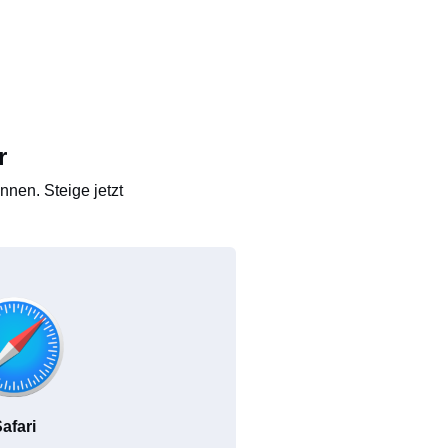
r
nen. Steige jetzt
afari