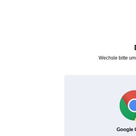
Wechsle bitte um
Google