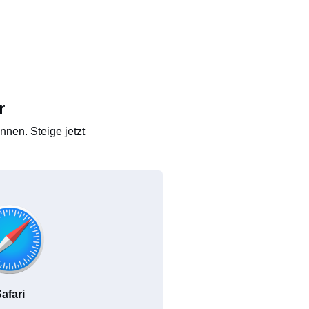
r
nen. Steige jetzt
afari