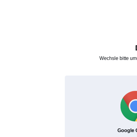
Wechsle bitte um
Google