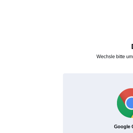
Wechsle bitte um
Google