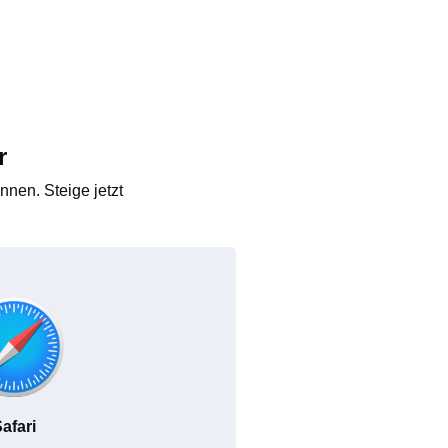
r
nen. Steige jetzt
afari