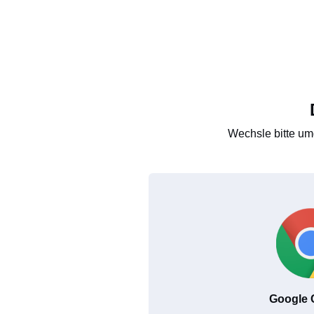
Wechsle bitte um
Google