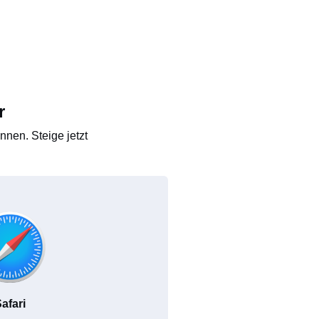
r
nen. Steige jetzt
afari