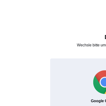
Wechsle bitte um
Google