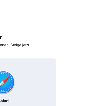
r
nen. Steige jetzt
afari