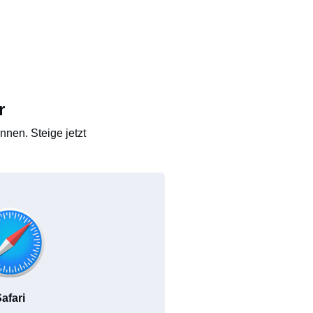
r
nen. Steige jetzt
afari