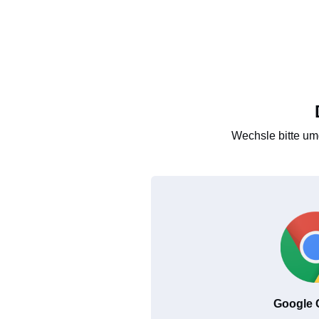
Wechsle bitte um
Google