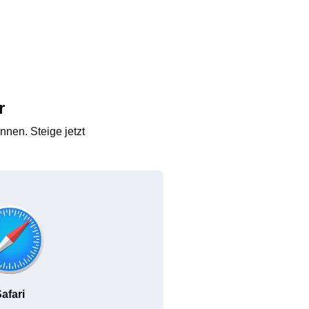
r
nen. Steige jetzt
afari