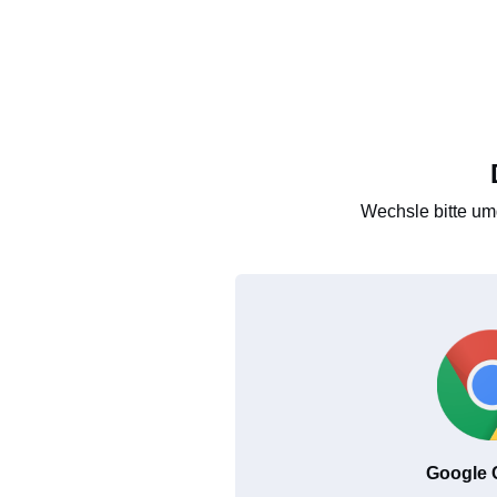
Wechsle bitte um
Google