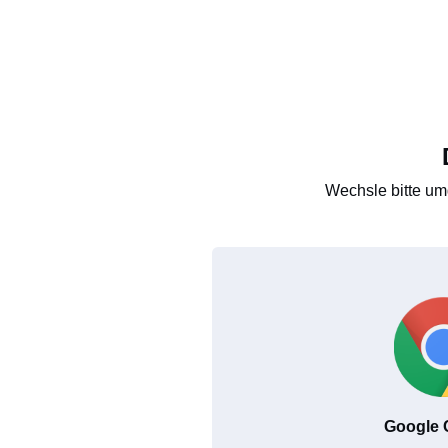
Wechsle bitte um
Google