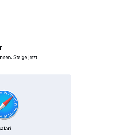
r
nen. Steige jetzt
afari