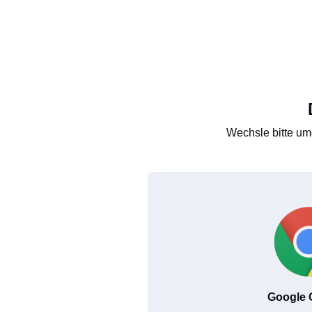
Wechsle bitte um
Google