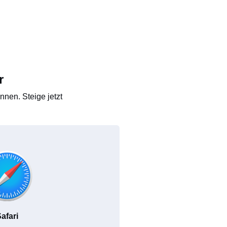
r
nen. Steige jetzt
afari