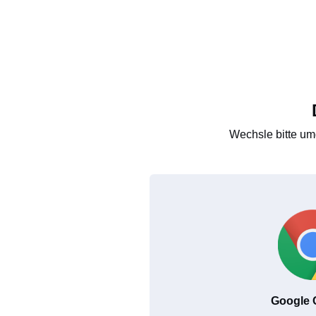
Wechsle bitte um
Google