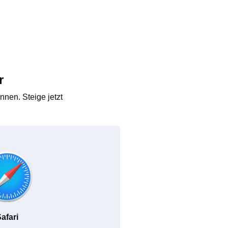
r
nen. Steige jetzt
afari