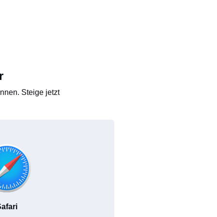
r
nen. Steige jetzt
afari