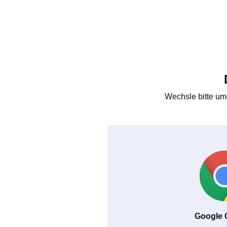
Wechsle bitte um
Google