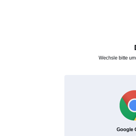
Wechsle bitte um
Google