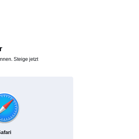
r
nen. Steige jetzt
afari