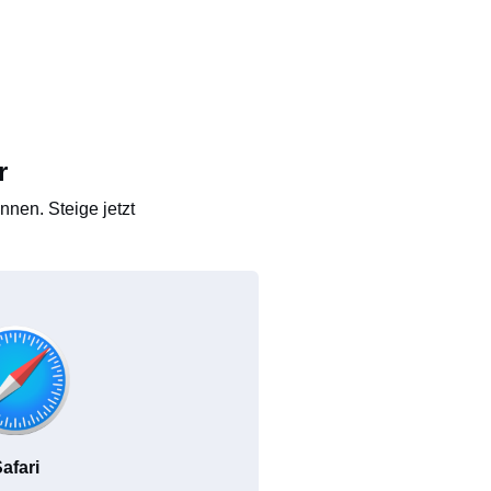
r
nen. Steige jetzt
afari