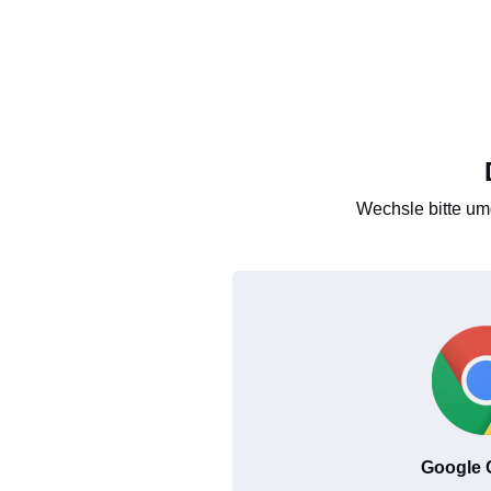
Wechsle bitte um
Google