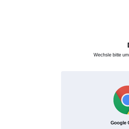
Wechsle bitte um
Google