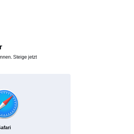
r
nen. Steige jetzt
afari