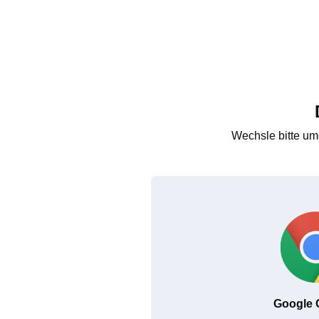
Wechsle bitte um
Google