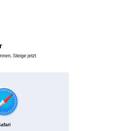
r
nen. Steige jetzt
afari