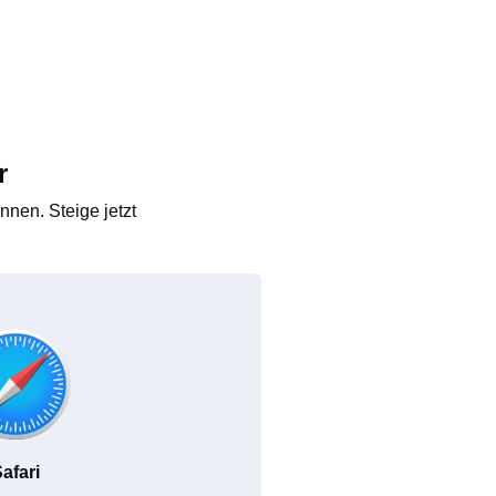
r
nen. Steige jetzt
afari