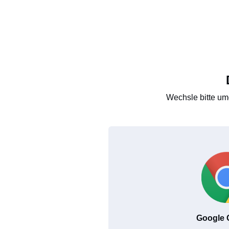
Wechsle bitte um
Google