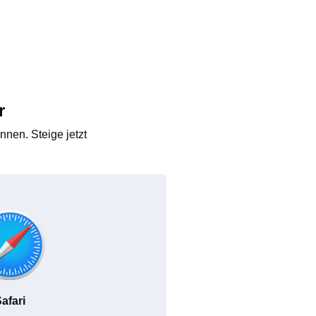
r
nen. Steige jetzt
afari