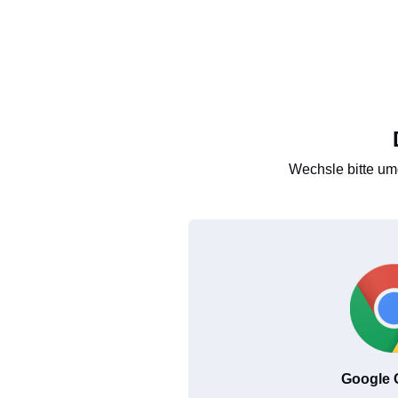
Wechsle bitte um
Google