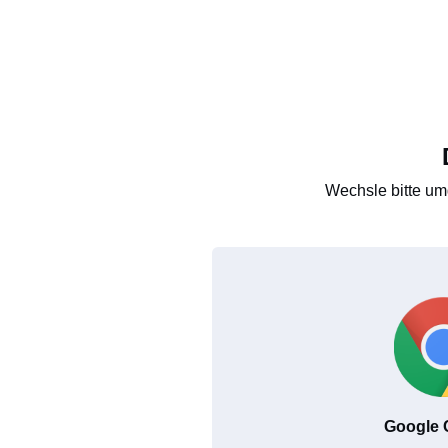
Wechsle bitte um
Google