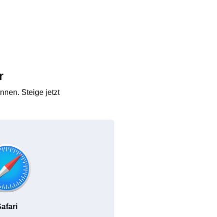
r
nen. Steige jetzt
afari