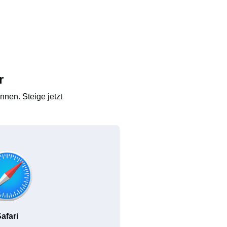
r
nen. Steige jetzt
afari