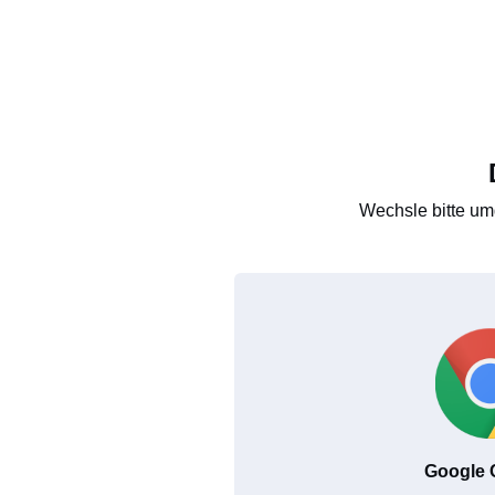
Wechsle bitte um
Google